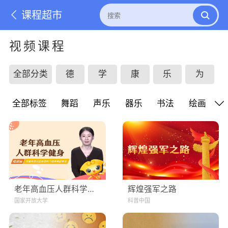
课程超市
视频课程
全部分类
德
学
康
乐
为
全部标签
舞蹈
声乐
器乐
书法
绘画
老年高血压人群科学健身
辉煌强军之路
国家开放大学
科普中国